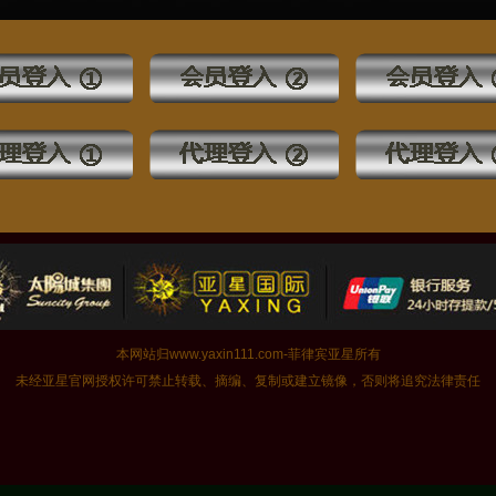
本网站归www.yaxin111.com-菲律宾亚星所有
未经亚星官网授权许可禁止转载、摘编、复制或建立镜像，否则将追究法律责任